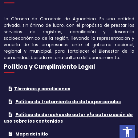
Disminuir tamaño 
La Cámara de Comercio de Aguachica. Es una entidad
Aumentar el espa
privada, sin ánimo de lucro, con el propósito de prestar los
texto
servicios de registros, conciliación y desarrollo
socioeconómico de la región, llevando la representación y
Disminuir el espac
vocería de los empresarios ante el gobierno nacional,
texto
regional y municipal, para fortalecer el Bienestar de la
comunidad, basada en una cultura del conocimiento.
Aumentar la altura
Política y Cumplimiento Legal
Disminuir la altura
Términos y condiciones
Invertir colores
Política de tratamiento de datos personales
Tonos grises
Política de derechos de autor y/o autorización de
Subrayar enlaces
uso sobre los contenidos
accessibility
Cursor grande
Mapa del sitio