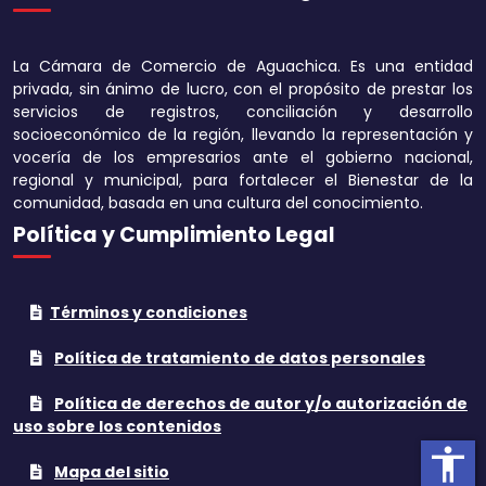
Disminuir tamaño 
La Cámara de Comercio de Aguachica. Es una entidad
Aumentar el espa
privada, sin ánimo de lucro, con el propósito de prestar los
texto
servicios de registros, conciliación y desarrollo
socioeconómico de la región, llevando la representación y
Disminuir el espac
vocería de los empresarios ante el gobierno nacional,
texto
regional y municipal, para fortalecer el Bienestar de la
comunidad, basada en una cultura del conocimiento.
Aumentar la altura
Política y Cumplimiento Legal
Disminuir la altura
Términos y condiciones
Invertir colores
Política de tratamiento de datos personales
Tonos grises
Política de derechos de autor y/o autorización de
Subrayar enlaces
uso sobre los contenidos
accessibility
Cursor grande
Mapa del sitio