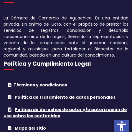
Disminuir tamaño 
La Cámara de Comercio de Aguachica. Es una entidad
Aumentar el espa
privada, sin ánimo de lucro, con el propósito de prestar los
texto
servicios de registros, conciliación y desarrollo
socioeconómico de la región, llevando la representación y
Disminuir el espac
vocería de los empresarios ante el gobierno nacional,
texto
regional y municipal, para fortalecer el Bienestar de la
comunidad, basada en una cultura del conocimiento.
Aumentar la altura
Política y Cumplimiento Legal
Disminuir la altura
Términos y condiciones
Invertir colores
Política de tratamiento de datos personales
Tonos grises
Política de derechos de autor y/o autorización de
Subrayar enlaces
uso sobre los contenidos
accessibility
Cursor grande
Mapa del sitio