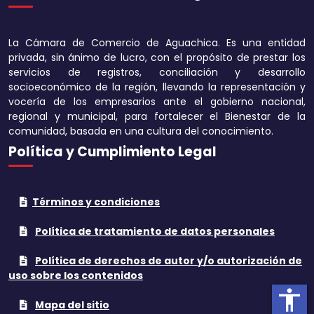
Disminuir tamaño 
La Cámara de Comercio de Aguachica. Es una entidad
Aumentar el espa
privada, sin ánimo de lucro, con el propósito de prestar los
texto
servicios de registros, conciliación y desarrollo
socioeconómico de la región, llevando la representación y
Disminuir el espac
vocería de los empresarios ante el gobierno nacional,
texto
regional y municipal, para fortalecer el Bienestar de la
comunidad, basada en una cultura del conocimiento.
Aumentar la altura
Política y Cumplimiento Legal
Disminuir la altura
Términos y condiciones
Invertir colores
Política de tratamiento de datos personales
Tonos grises
Política de derechos de autor y/o autorización de
Subrayar enlaces
uso sobre los contenidos
accessibility
Cursor grande
Mapa del sitio